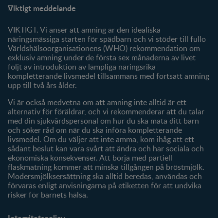
Viktigt meddelande
FAQ
Logga in / Registrera dig
Om oss
Fråga våra experter
VIKTIGT. Vi anser att amning är den idealiska
Klubbförmåner
näringsmässiga starten för spädbarn och vi stöder till fullo
Världshälsoorganisationens (WHO) rekommendation om
Mitt konto
exklusiv amning under de första sex månaderna av livet
följt av introduktion av lämpliga näringsrika
Produkter
kompletterande livsmedel tillsammans med fortsatt amning
Våra varumärken
upp till två års ålder.
Våra produkter
Vi är också medvetna om att amning inte alltid är ett
alternativ för föräldrar, och vi rekommenderar att du talar
med din sjukvårdspersonal om hur du ska mata ditt barn
och söker råd om när du ska införa kompletterande
livsmedel. Om du väljer att inte amma, kom ihåg att ett
sådant beslut kan vara svårt att ändra och har sociala och
ekonomiska konsekvenser. Att börja med partiell
flaskmatning kommer att minska tillgången på bröstmjölk.
Modersmjölksersättning ska alltid beredas, användas och
förvaras enligt anvisningarna på etiketten för att undvika
risker för barnets hälsa.
Integritetspolicy