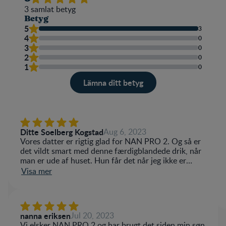
3
samlat betyg
Betyg
5
3
4
0
3
0
2
0
1
0
Lämna ditt betyg
Betyg
Namn
Ditte Soelberg Kogstad
Aug 6, 2023
Vores datter er rigtig glad for NAN PRO 2. Og så er
det vildt smart med denne færdigblandede drik, når
man er ude af huset. Hun får det når jeg ikke er
Write a review
hjemme til at amme hende, samt blandet op i hendes
Visa mer
grød, det synes vi er mega smart.
nanna eriksen
Jul 20, 2023
Vi elsker NAN PRO 2 og har brugt det siden min søn