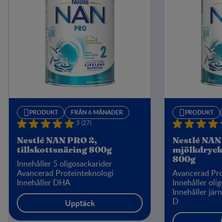
PRODUKT
FRÅN 6 MÅNADER
PRODUKT
5 (27)
Nestlé NAN PRO 2,
Nestlé NAN
tillskottsnäring 800g
mjölkdryck
800g
Innehåller 5 oligosackarider
Avancerad Proteinteknologi
Avancerad Pro
Innehåller DHA
Innehåller oli
Innehåller jär
D
Upptäck