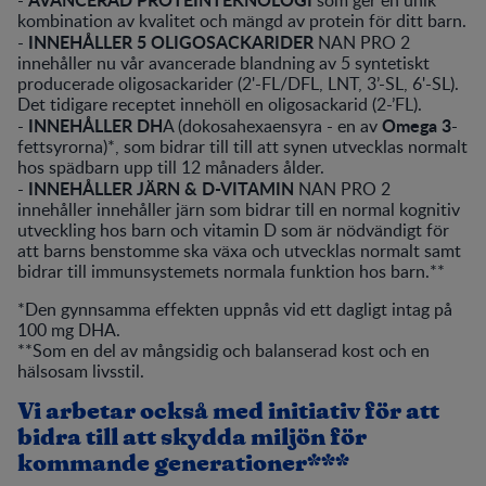
-
som ger en unik
kombination av kvalitet och mängd av protein för ditt barn.
INNEHÅLLER 5 OLIGOSACKARIDER
-
NAN PRO 2
innehåller nu vår avancerade blandning av 5 syntetiskt
producerade oligosackarider (2'-FL/DFL, LNT, 3’-SL, 6'-SL).
Det tidigare receptet innehöll en oligosackarid (2-’FL).
INNEHÅLLER DH
Omega 3
-
A (dokosahexaensyra - en av
-
fettsyrorna)*, som bidrar till till att synen utvecklas normalt
hos spädbarn upp till 12 månaders ålder.
INNEHÅLLER JÄRN & D-VITAMIN
-
NAN PRO 2
innehåller innehåller järn som bidrar till en normal kognitiv
utveckling hos barn och vitamin D som är nödvändigt för
att barns benstomme ska växa och utvecklas normalt samt
bidrar till immunsystemets normala funktion hos barn.**
*Den gynnsamma effekten uppnås vid ett dagligt intag på
100 mg DHA.
**Som en del av mångsidig och balanserad kost och en
hälsosam livsstil.
Vi arbetar också med initiativ för att
bidra till att skydda miljön för
kommande generationer***