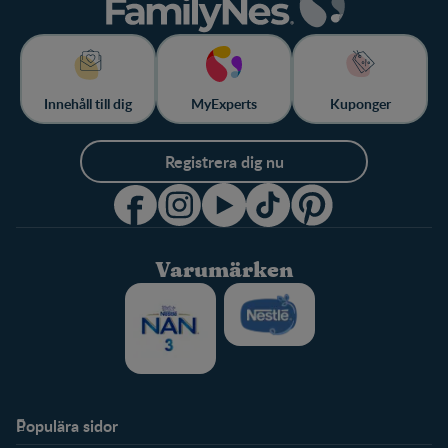
Innehåll till dig
MyExperts
Kuponger
Registrera dig nu
Varumärken
Populära sidor
Stöd
FamilyNes