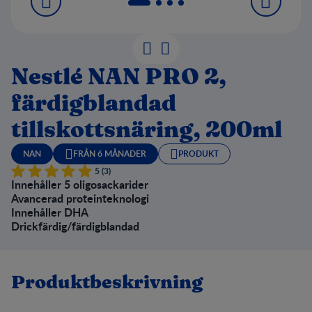
Nestlé NAN PRO 2,
färdigblandad
tillskottsnäring, 200ml
NAN
FRÅN 6 MÅNADER
PRODUKT
5 (3)
Innehåller 5 oligosackarider
Avancerad proteinteknologi
Innehåller DHA
Drickfärdig/färdigblandad
Produktbeskrivning