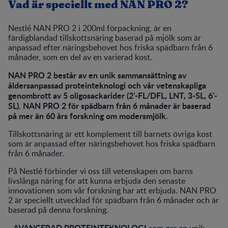
Vad är speciellt med NAN PRO 2?
Nestlé NAN PRO 2 i 200ml förpackning, är en
färdigblandad tillskottsnäring baserad på mjölk som är
anpassad efter näringsbehovet hos friska spädbarn från 6
månader, som en del av en varierad kost.
NAN PRO 2 består av en unik sammansättning av
åldersanpassad proteinteknologi och vår vetenskapliga
genombrott av 5 oligosackarider (2'-FL/DFL, LNT, 3-SL, 6'-
SL). NAN PRO 2 för spädbarn från 6 månader är baserad
på mer än 60 års forskning om modersmjölk.
Tillskottsnäring är ett komplement till barnets övriga kost
som är anpassad efter näringsbehovet hos friska spädbarn
från 6 månader.
På Nestlé förbinder vi oss till vetenskapen om barns
livslånga näring för att kunna erbjuda den senaste
innovationen som vår forskning har att erbjuda. NAN PRO
2 är speciellt utvecklad för spädbarn från 6 månader och är
baserad på denna forskning.
AVANCERAD PROTEINTEKNOLOGI