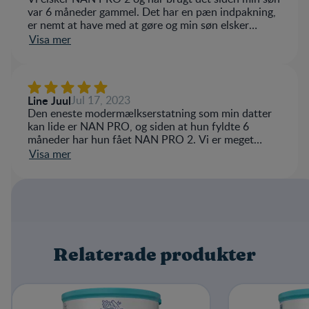
var 6 måneder gammel. Det har en pæn indpakning,
er nemt at have med at gøre og min søn elsker
smagen af det. Vi bruger også drikkeklar brikkerne
Visa mer
når vi er på farten, da det gøre det hele nemmere!
Line Juul
Jul 17, 2023
Den eneste modermælkserstatning som min datter
kan lide er NAN PRO, og siden at hun fyldte 6
måneder har hun fået NAN PRO 2. Vi er meget
tilfredse med produktet! :-)
Visa mer
Relaterade produkter