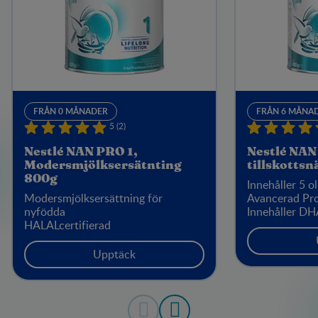
FRÅN 0 MÅNADER
FRÅN 6 MÅNA
5 (2)
Nestlé NAN PRO 1,
Nestlé NAN
Modersmjölksersätnting
tillskotts
800g
Innehåller 5 o
Modersmjölksersättning för
Avancerad Pro
nyfödda
Innehåller D
HALALcertifierad
Upptäck