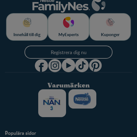
Innehåll till dig
MyExperts
Kuponger
Registrera dig nu
Varumärken
Populära sidor