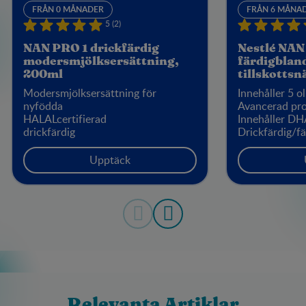
FRÅN 0 MÅNADER
FRÅN 6 MÅNA
5 (2)
NAN PRO 1 drickfärdig
Nestlé NAN
modersmjölksersättning,
färdigblan
200ml
tillskottsn
Modersmjölksersättning för
Innehåller 5 o
nyfödda
Avancerad pro
HALALcertifierad
Innehåller D
drickfärdig
Drickfärdig/f
Upptäck
Relevanta Artiklar