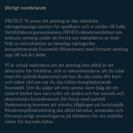
Stöd
FamilyNes
Viktigt meddelande
FAQ
Logga in / Registrera dig
Om oss
Fråga våra experter
VIKTIGT. Vi anser att amning är den idealiska
Klubbförmåner
näringsmässiga starten för spädbarn och vi stöder till fullo
Världshälsoorganisationens (WHO) rekommendation om
Mitt konto
exklusiv amning under de första sex månaderna av livet
följt av introduktion av lämpliga näringsrika
Produkter
kompletterande livsmedel tillsammans med fortsatt amning
Våra varumärken
upp till två års ålder.
Våra produkter
Vi är också medvetna om att amning inte alltid är ett
alternativ för föräldrar, och vi rekommenderar att du talar
med din sjukvårdspersonal om hur du ska mata ditt barn
och söker råd om när du ska införa kompletterande
livsmedel. Om du väljer att inte amma, kom ihåg att ett
sådant beslut kan vara svårt att ändra och har sociala och
ekonomiska konsekvenser. Att börja med partiell
flaskmatning kommer att minska tillgången på bröstmjölk.
Modersmjölksersättning ska alltid beredas, användas och
förvaras enligt anvisningarna på etiketten för att undvika
risker för barnets hälsa.