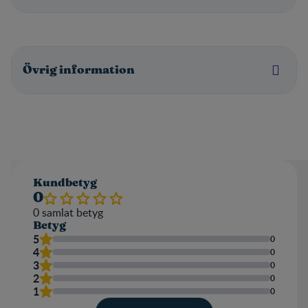
Övrig information
Kundbetyg
0
0
samlat betyg
Betyg
5
0
4
0
3
0
2
0
1
0