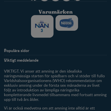
Varumärken
Populära sidor
Stöd
FamilyNes
Viktigt meddelande
FAQ
Logga in / Registrera dig
Om oss
Fråga våra experter
VIKTIGT. Vi anser att amning är den idealiska
Klubbförmåner
näringsmässiga starten för spädbarn och vi stöder till fullo
Världshälsoorganisationens (WHO) rekommendation om
Mitt konto
exklusiv amning under de första sex månaderna av livet
följt av introduktion av lämpliga näringsrika
Produkter
kompletterande livsmedel tillsammans med fortsatt amning
Våra varumärken
upp till två års ålder.
Våra produkter
Vi är också medvetna om att amning inte alltid är ett