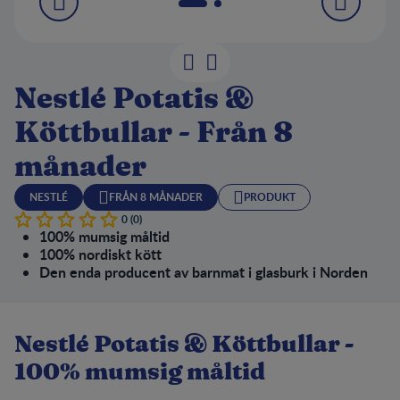
Nestlé Potatis &
Köttbullar - Från 8
månader
NESTLÉ
FRÅN 8 MÅNADER
PRODUKT
0 (0)
100% mumsig måltid
100% nordiskt kött
Den enda producent av barnmat i glasburk i Norden
Nestlé Potatis & Köttbullar -
100% mumsig måltid