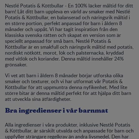
Nestlé Potatis & Köttbullar - En 100% läcker måltid för ditt
barn! Låt ditt barn uppleva en värld av smaker med Nestlé
Potatis & Köttbullar, en balanserad och näringsrik måltid i
en större portion, perfekt anpassad för barn i åldern 8
månader och uppåt. Vi har tagit inspiration från den
klassiska svenska rätten och skapat en version som är
speciellt anpassad för små barn. Nestlé Potatis &
Köttbullar är en smakfull och näringsrik måltid med potatis,
nordiskt nötkött, morot, lök och palsternacka, kryddad
med vitlök och koriander. Denna måltid innehåller 24%
grönsaker.
Vi vet att barn i åldern 8 månader börjar utforska olika
smaker och texturer, och vi har utformat vår Potatis &
Köttbullar för att uppmuntra denna nyfikenhet. Med lite
större bitar är denna måltid perfekt för att hjälpa ditt barn
att utveckla sina ätfärdigheter.
Bra ingredienser i vår barnmat
Alla ingredienser i våra produkter, inklusive Nestlé Potatis
& Köttbullar, är särskilt utvalda och anpassade för barn och
uppfyller strängare regelkrav än andra livsmedel. Den har