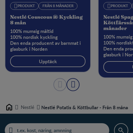
PRODUKT
FRÅN 8 MÅNADER
PRODUKT
Nestlé Couscous & Kyckling
Nestlé Spa
8 mån
Köttfärssås
månader
100% mumsig måltid
100% mumsig 
100% nordisk kyckling
100% nordiskt
Den enda producent av barnmat i
Den enda prod
glasburk i Norden
glasburk i No
Upptäck
Nestlé
Nestlé Potatis & Köttbullar - Från 8 månade
Home