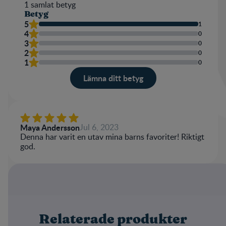
1
samlat betyg
Betyg
5
1
4
0
3
0
2
0
1
0
Lämna ditt betyg
Betyg
Namn
Maya Andersson
Jul 6, 2023
Denna har varit en utav mina barns favoriter! Riktigt
god.
Write a review
Relaterade produkter