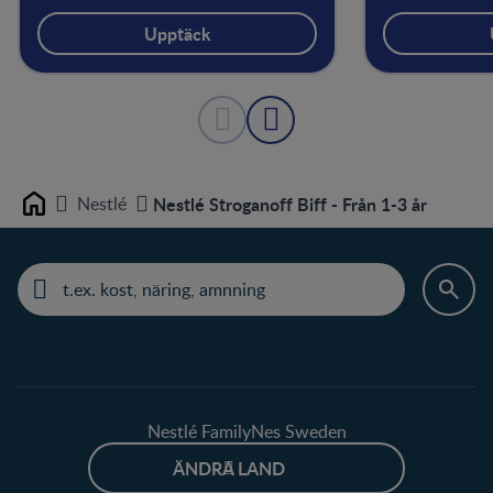
Upptäck
Nestlé
Nestlé Stroganoff Biff - Från 1-3 år
Home
Nestlé FamilyNes Sweden
ÄNDRA LAND