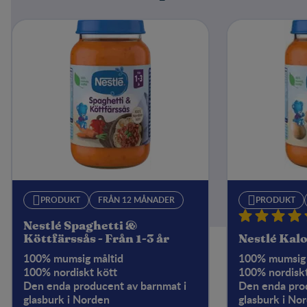
PRODUKT
FRÅN 12 MÅNADER
PRODUKT
Nestlé Spaghetti &
Köttfärssås - Från 1-3 år
Nestlé Kalo
100% mumsig måltid
100% mumsig 
100% nordiskt kött
100% nordiskt
Den enda producent av barnmat i
Den enda prod
glasburk i Norden
glasburk i No