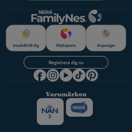
Innehåll till dig
MyExperts
Kuponger
Registrera dig nu
Varumärken