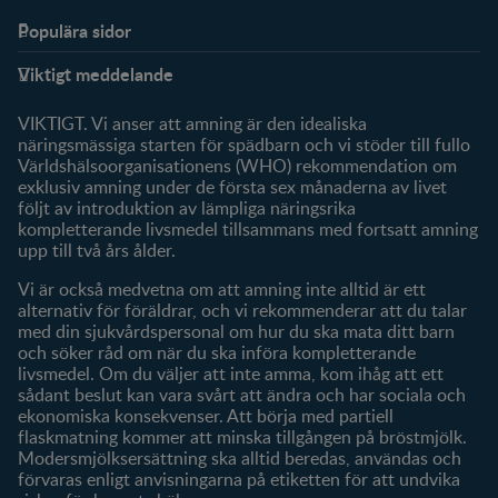
Populära sidor
Stöd
FamilyNes
Viktigt meddelande
FAQ
Logga in / Registrera dig
Om oss
Fråga våra experter
VIKTIGT. Vi anser att amning är den idealiska
Klubbförmåner
näringsmässiga starten för spädbarn och vi stöder till fullo
Världshälsoorganisationens (WHO) rekommendation om
Mitt konto
exklusiv amning under de första sex månaderna av livet
följt av introduktion av lämpliga näringsrika
Produkter
kompletterande livsmedel tillsammans med fortsatt amning
Våra varumärken
upp till två års ålder.
Våra produkter
Vi är också medvetna om att amning inte alltid är ett
alternativ för föräldrar, och vi rekommenderar att du talar
med din sjukvårdspersonal om hur du ska mata ditt barn
och söker råd om när du ska införa kompletterande
livsmedel. Om du väljer att inte amma, kom ihåg att ett
sådant beslut kan vara svårt att ändra och har sociala och
ekonomiska konsekvenser. Att börja med partiell
flaskmatning kommer att minska tillgången på bröstmjölk.
Modersmjölksersättning ska alltid beredas, användas och
förvaras enligt anvisningarna på etiketten för att undvika