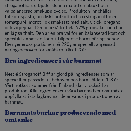
stroganoffsås erbjuder denna måltid en utsökt och
välbalanserad smakupplevelse. Produkten innehåller
fullkornspasta, nordiskt nötkött och en stroganoff med
tomatpuré, morot, lök smaksatt med salt, vitlök, oregano
och vitpeppar. Den innehåller hela 57% grönsaker och har
en låg salthalt. Den är en bra val för en balanserad kost och
specifikt anpassad för att tillgodose barns näringsbehov.
Den generösa portionen på 220g är speciellt anpassad
näringsbehoven för småbarn från 1-3 år.
Bra ingredienser i vår barnmat
Nestlé Stroganoff Biff är gjord på ingredienser som är
speciellt anpassade till behoven hos barn i åldern 1-3 år.
Vårt nötkött kommer från Finland, där vi också har
produktion. Alla ingredienser i våra barnmatsburkar måste
uppfylla strikta lagkrav när de används i produktionen av
barnmat.
Barnmatsburkar producerade med
omtanke