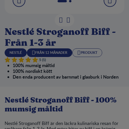
Nestlé Stroganoff Biff -
Från 1-3 år
NESTLÉ
FRÅN 12 MÅNADER
PRODUKT
5 (1)
100% mumsig måltid
100% nordiskt kött
Den enda producent av barnmat i glasburk i Norden
Nestlé Stroganoff Biff - 100%
mumsig måltid
Nestlé Stroganoff Biff är den läckra kulinariska resan för
småbarn från 1-3 år. Med möra bitar av biff i en krämig