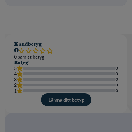
Kundbetyg
0
0
samlat betyg
Betyg
5
0
4
0
3
0
2
0
1
0
Lämna ditt betyg
Betyg
Namn