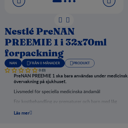
Nestlé PreNAN
PREEMIE 1 i 32x70ml
forpackning
NAN
FRÅN 0 MÅNADER
PRODUKT
0 (0)
PreNAN PREEMIE 1 ska bara användas under medicinsk
övervakning på sjukhuset.
Livsmedel för speciella medicinska ändamål
För kostbehandling av prematurer och barn med låg
födelsevikt <1800g
Läs mer
Högt energiinnehåll
Delvis hydrolyserat vassleprotein, för lättare matsmältni