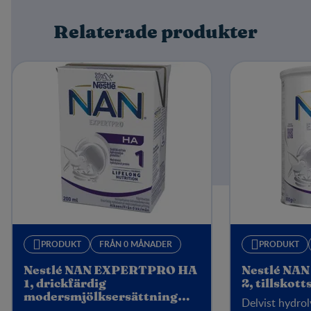
Relaterade produkter
Write a review
PRODUKT
FRÅN 0 MÅNADER
PRODUKT
Nestlé NAN EXPERTPRO HA
Nestlé NA
1, drickfärdig
2, tillskot
modersmjölksersättning
Delvist hydrol
200ml