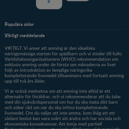
Populära sidor
Stöd
FamilyNes
Viktigt meddelande
FAQ
Logga in / Registrera dig
Om oss
Fråga våra experter
VIKTIGT. Vi anser att amning är den idealiska
Klubbförmåner
näringsmässiga starten för spädbarn och vi stöder till fullo
Världshälsoorganisationens (WHO) rekommendation om
Mitt konto
exklusiv amning under de första sex månaderna av livet
följt av introduktion av lämpliga näringsrika
Produkter
kompletterande livsmedel tillsammans med fortsatt amning
Våra varumärken
upp till två års ålder.
Våra produkter
Vi är också medvetna om att amning inte alltid är ett
alternativ för föräldrar, och vi rekommenderar att du talar
med din sjukvårdspersonal om hur du ska mata ditt barn
och söker råd om när du ska införa kompletterande
livsmedel. Om du väljer att inte amma, kom ihåg att ett
sådant beslut kan vara svårt att ändra och har sociala och
ekonomiska konsekvenser. Att börja med partiell