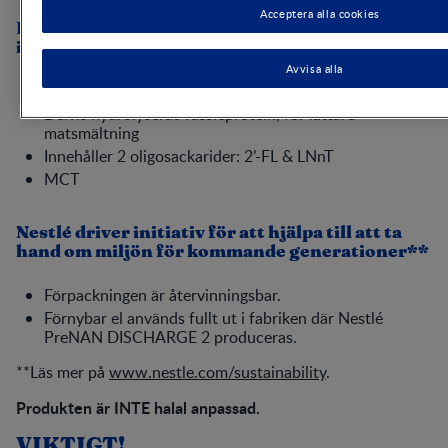
PreNAN PREEMIE 1 för spädbarn från födseln
Avvisa alla
innehåller:
Högt energiinnehåll
Delvis hydrolyserat vassleprotein, för lättare
matsmältning
Innehåller 2 oligosackarider: 2’-FL & LNnT
MCT
Nestlé driver initiativ för att hjälpa till att ta
hand om miljön för kommande generationer**
Förpackningen är återvinningsbar.
Förnybar el används fullt ut i fabriken där Nestlé
PreNAN DISCHARGE 2 produceras.
**Läs mer på
www.nestle.com/sustainability
.​
Produkten är INTE halal anpassad.
VIKTIGT!