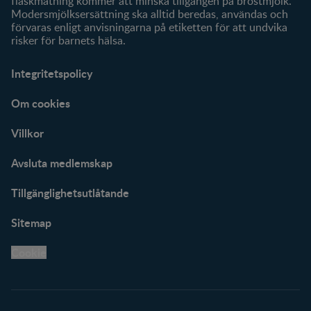
flaskmatning kommer att minska tillgången på bröstmjölk.
Modersmjölksersättning ska alltid beredas, användas och
förvaras enligt anvisningarna på etiketten för att undvika
risker för barnets hälsa.
Integritetspolicy
Om cookies
Villkor
Avsluta medlemskap
Tillgänglighetsutlåtande
Sitemap
Cookie