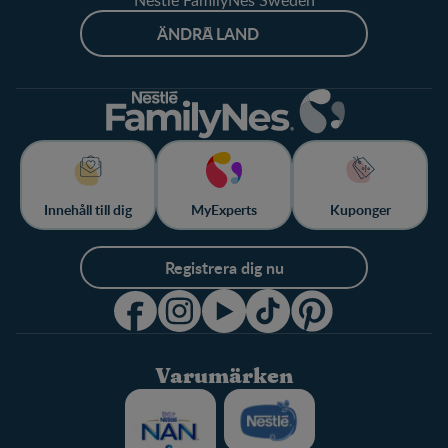
Nestlé FamilyNes Sweden
ÄNDRA LAND
Innehåll till dig
MyExperts
Kuponger
Registrera dig nu
Varumärken