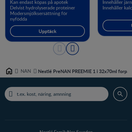
Kan endast köpas på apotek
Innehåller järn
Delvist hydrolyserade proteiner
Innehåller ka
Modersmjölksersättning för
nyfödda
Upptäck
NAN
Nestlé PreNAN PREEMIE 1 i 32x70ml forpac
Home