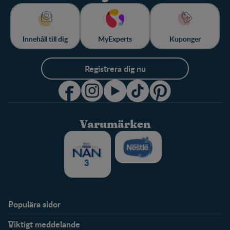
Innehåll till dig
MyExperts
Kuponger
Registrera dig nu
Varumärken
Populära sidor
Stöd
FamilyNes
Viktigt meddelande
FAQ
Logga in / Registrera dig