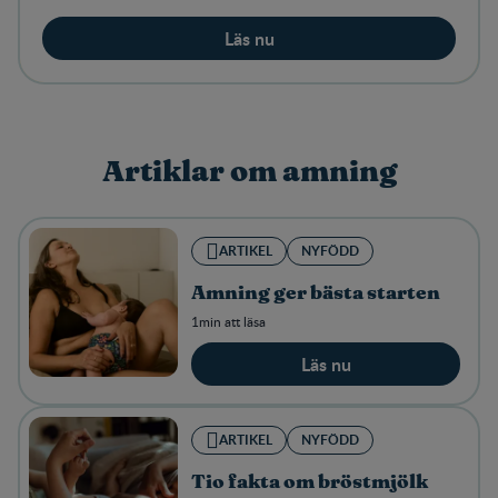
Läs nu
Artiklar om amning
ARTIKEL
NYFÖDD
Amning ger bästa starten
1min att läsa
Läs nu
ARTIKEL
NYFÖDD
Tio fakta om bröstmjölk