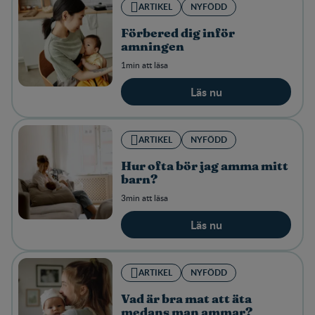
ARTIKEL
NYFÖDD
Förbered dig inför
amningen
1min att läsa
Läs nu
ARTIKEL
NYFÖDD
Hur ofta bör jag amma mitt
barn?
3min att läsa
Läs nu
ARTIKEL
NYFÖDD
Vad är bra mat att äta
medans man ammar?