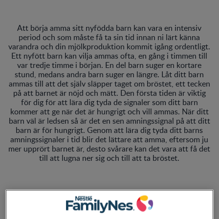
Att börja amma sitt nyfödda barn kan vara en intensiv
period och som måste få ta sin tid innan ni lärt känna
varandra och din mjölkproduktion kommit igång ordentligt.
Ett nyfött barn kan vilja ammas ofta, en gång i timmen till
var tredje timme i början. En del barn suger en kortare
stund, medans andra barn suger en längre. Låt ditt barn
ammas till att det själv släpper taget om bröstet, ett tecken
på att barnet är nöjd och mätt. Den första tiden är viktig
för dig för att lära dig tyda de signaler som ditt barn
kommer att ge när det är hungrigt och vill ammas. När ditt
barn väl är ledsen så är det en sen amningssignal på att ditt
barn är för hungrigt. Genom att lära dig tyda ditt barns
amningssignaler i tid blir det lättare att amma, eftersom ju
mer upprört barnet är, desto svårare kan det vara att få det
till att lugna ner sig och till att ta bröstet.