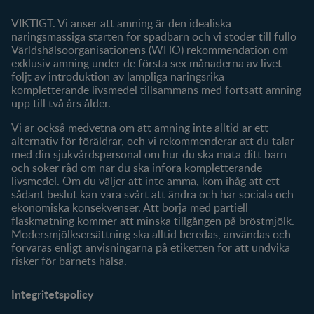
Om oss
Fråga våra experter
VIKTIGT. Vi anser att amning är den idealiska
Klubbförmåner
näringsmässiga starten för spädbarn och vi stöder till fullo
Världshälsoorganisationens (WHO) rekommendation om
Mitt konto
exklusiv amning under de första sex månaderna av livet
följt av introduktion av lämpliga näringsrika
Produkter
kompletterande livsmedel tillsammans med fortsatt amning
Våra varumärken
upp till två års ålder.
Våra produkter
Vi är också medvetna om att amning inte alltid är ett
alternativ för föräldrar, och vi rekommenderar att du talar
med din sjukvårdspersonal om hur du ska mata ditt barn
och söker råd om när du ska införa kompletterande
livsmedel. Om du väljer att inte amma, kom ihåg att ett
sådant beslut kan vara svårt att ändra och har sociala och
ekonomiska konsekvenser. Att börja med partiell
flaskmatning kommer att minska tillgången på bröstmjölk.
Modersmjölksersättning ska alltid beredas, användas och
förvaras enligt anvisningarna på etiketten för att undvika
risker för barnets hälsa.
Integritetspolicy