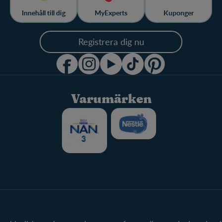
Innehåll till dig
MyExperts
Kuponger
Registrera dig nu
Varumärken
FamilyNes
Produkter
Logga in / Registrera dig
Våra varumärke
Fråga våra experter
Våra produkter