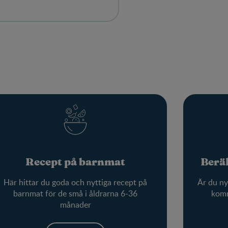
Recept på barnmat
Beräk
Här hittar du goda och nyttiga recept på
Är du ny
barnmat för de små i åldrarna 6-36
komm
månader