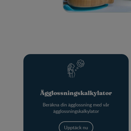
Ägglossningskalkylator
Beräkna din ägglossning med vår
ägglossningskalkylator
Upptäck nu