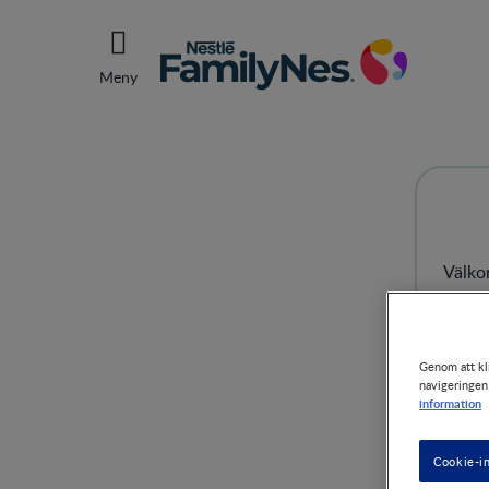
Meny
Välko
Genom att kli
navigeringen
information
Cookie-in