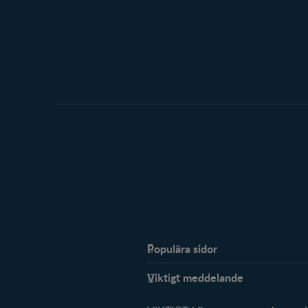
Populära sidor
Stöd
Viktigt meddelande
FAQ
Om oss