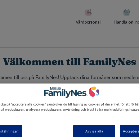
Vårdpersonal
Handla onlin
Välkommen till FamilyNes
mmen till oss på FamilyNes! Upptäck dina förmåner som medlem
Upptäck nu
cka på "acceptera alla cookies" samtycker du till lagring av cookies på din enhet för att förbä
 på webbplatsen, analysera webbplatsens användning och bistå i våra marknadsföringsinsatse
ställningar
Avvisa alla
Acceptera