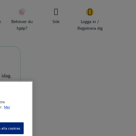
e
Behöver du
Sök
Logga in /
hjälp?
Registrera dig
 idag.
ttra
Mer
r.
 alla cookies