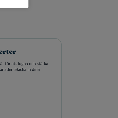
erter
här för att lugna och stärka
månader. Skicka in dina