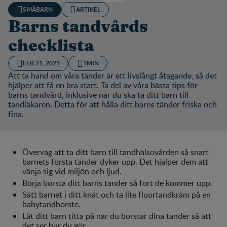
SMÅBARN
ARTIKEL
Barns tandvårds
checklista
FEB 21, 2021
1MIN
Att ta hand om våra tänder är ett livslångt åtagande, så det
hjälper att få en bra start. Ta del av våra bästa tips för
barns tandvård, inklusive när du ska ta ditt barn till
tandläkaren. Detta för att hålla ditt barns tänder friska och
fina.
Överväg att ta ditt barn till tandhälsovården så snart
barnets första tänder dyker upp. Det hjälper dem att
vänja sig vid miljön och ljud.
Börja borsta ditt barns tänder så fort de kommer upp.
Sätt barnet i ditt knät och ta lite fluortandkräm på en
babytandborste.
Låt ditt barn titta på när du borstar dina tänder så att
det ser hur du gör.