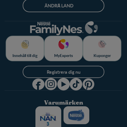
ÄNDRA LAND
Innehåll till dig
MyExperts
Kuponger
Registrera dig nu
Varumärken