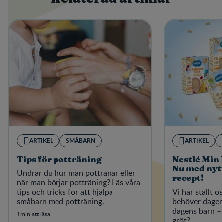
ARTIKEL
SMÅBARN
ARTIKEL
Tips för potträning
Nestlé Min 
Nu med nytt
Undrar du hur man pottränar eller
recept!
när man börjar potträning? Läs våra
tips och tricks för att hjälpa
Vi har ställt o
småbarn med potträning.
behöver dagen
dagens barn – 
1min att läsa
gröt?