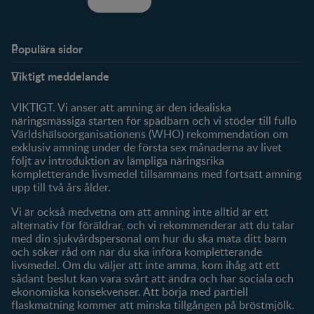
Populära sidor
Stöd
FamilyNes
Viktigt meddelande
FAQ
Logga in / Registrera dig
Om oss
Fråga våra experter
VIKTIGT. Vi anser att amning är den idealiska
Klubbförmåner
näringsmässiga starten för spädbarn och vi stöder till fullo
Världshälsoorganisationens (WHO) rekommendation om
Mitt konto
exklusiv amning under de första sex månaderna av livet
följt av introduktion av lämpliga näringsrika
Produkter
kompletterande livsmedel tillsammans med fortsatt amning
Våra varumärken
upp till två års ålder.
Våra produkter
Vi är också medvetna om att amning inte alltid är ett
alternativ för föräldrar, och vi rekommenderar att du talar
med din sjukvårdspersonal om hur du ska mata ditt barn
och söker råd om när du ska införa kompletterande
livsmedel. Om du väljer att inte amma, kom ihåg att ett
sådant beslut kan vara svårt att ändra och har sociala och
ekonomiska konsekvenser. Att börja med partiell
flaskmatning kommer att minska tillgången på bröstmjölk.