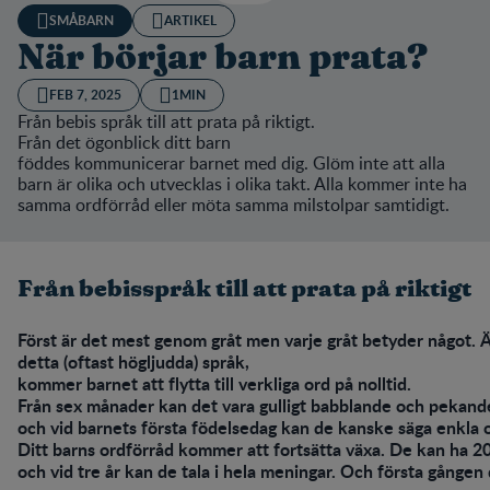
SMÅBARN
ARTIKEL
När börjar barn prata?
FEB 7, 2025
1MIN
Från bebis språk till att prata på riktigt.
Från det ögonblick ditt barn
föddes kommunicerar barnet med dig. Glöm inte att alla
barn är olika och utvecklas i olika takt. Alla kommer inte ha
samma ordförråd eller möta samma milstolpar samtidigt.
Från bebisspråk till att prata på riktigt
Först är det mest genom gråt men varje gråt betyder något. Ä
detta (oftast högljudda) språk,
kommer barnet att flytta till verkliga ord på nolltid.
Från sex månader kan det vara gulligt babblande och pekand
och vid barnets första födelsedag kan de kanske säga enkla or
Ditt barns ordförråd kommer att fortsätta växa. De kan ha 2
och vid tre år kan de tala i hela meningar. Och första gången d