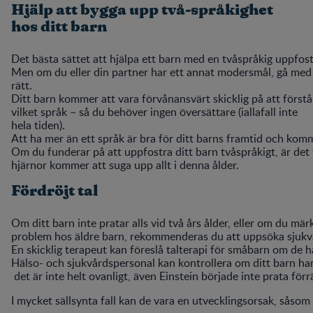
Hjälp att bygga upp två-språkighet
hos ditt barn
Det bästa sättet att hjälpa ett barn med en tvåspråkig uppfostr
Men om du eller din partner har ett annat modersmål, gå med
rätt.
Ditt barn kommer att vara förvånansvärt skicklig på att förs
vilket språk – så du behöver ingen översättare (iallafall inte
hela tiden).
Att ha mer än ett språk är bra för ditt barns framtid och komm
Om du funderar på att uppfostra ditt barn tvåspråkigt, är det 
hjärnor kommer att suga upp allt i denna ålder.
Fördröjt tal
Om ditt barn inte pratar alls vid två års ålder, eller om du mär
problem hos äldre barn, rekommenderas du att uppsöka sjukv
En skicklig terapeut kan föreslå talterapi för småbarn om de ha
Hälso- och sjukvårdspersonal kan kontrollera om ditt barn har
det är inte helt ovanligt, även Einstein började inte prata förr
I mycket sällsynta fall kan de vara en utvecklingsorsak, sås