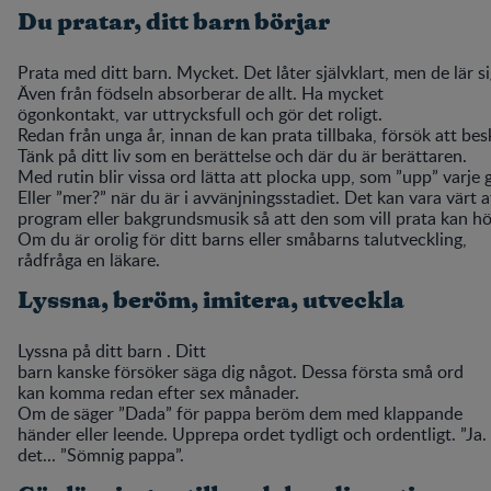
Du pratar, ditt barn börjar
Prata med ditt barn. Mycket. Det låter självklart, men de lär s
Även från födseln absorberar de allt. Ha mycket
ögonkontakt, var uttrycksfull och gör det roligt.
Redan från unga år, innan de kan prata tillbaka, försök att be
Tänk på ditt liv som en berättelse och där du är berättaren.
Med rutin blir vissa ord lätta att plocka upp, som ”upp” varje
Eller ”mer?” när du är i avvänjningsstadiet. Det kan vara värt 
program eller bakgrundsmusik så att den som vill prata kan hö
Om du är orolig för ditt barns eller småbarns talutveckling,
rådfråga en läkare.
Lyssna, beröm, imitera, utveckla
Lyssna på ditt barn . Ditt
barn kanske försöker säga dig något. Dessa första små ord
kan komma redan efter sex månader.
Om de säger ”Dada” för pappa beröm dem med klappande
händer eller leende. Upprepa ordet tydligt och ordentligt. ”Ja
det... ”Sömnig pappa”.