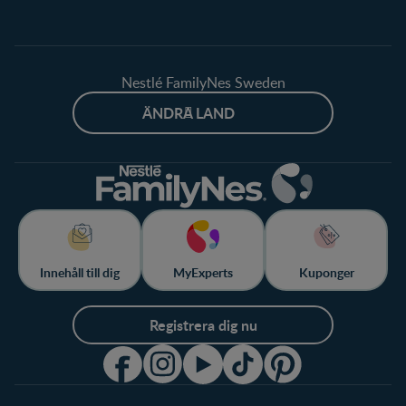
Nestlé FamilyNes Sweden
ÄNDRA LAND
Innehåll till dig
MyExperts
Kuponger
Registrera dig nu