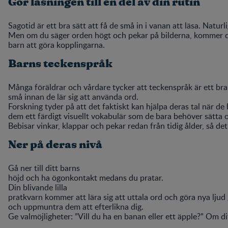
Gör läsningen till en del av din rutin
Sagotid är ett bra sätt att få de små in i vanan att läsa. Naturli
Men om du säger orden högt och pekar på bilderna, kommer du
barn att göra kopplingarna.
Barns teckenspråk
Många föräldrar och vårdare tycker att teckenspråk är ett br
små innan de lär sig att använda ord.
Forskning tyder på att det faktiskt kan hjälpa deras tal när d
dem ett färdigt visuellt vokabulär som de bara behöver sätta 
Bebisar vinkar, klappar och pekar redan från tidig ålder, så d
Ner på deras nivå
Gå ner till ditt barns
höjd och ha ögonkontakt medans du pratar.
Din blivande lilla
pratkvarn kommer att lära sig att uttala ord och göra nya ljud
och uppmuntra dem att efterlikna dig.
Ge valmöjligheter: ”Vill du ha en banan eller ett äpple?” Om di