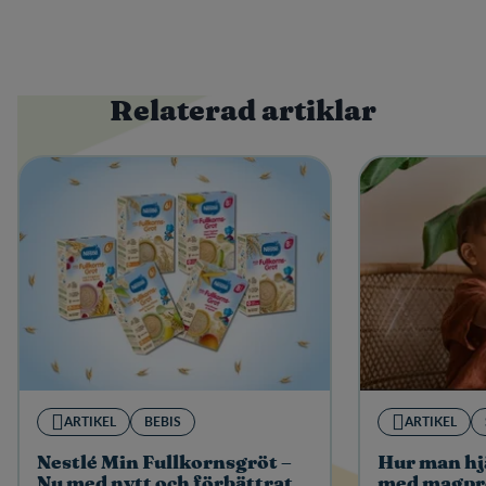
Relaterad artiklar
ARTIKEL
BEBIS
ARTIKEL
Nestlé Min Fullkornsgröt –
Hur man hj
Nu med nytt och förbättrat
med magpr