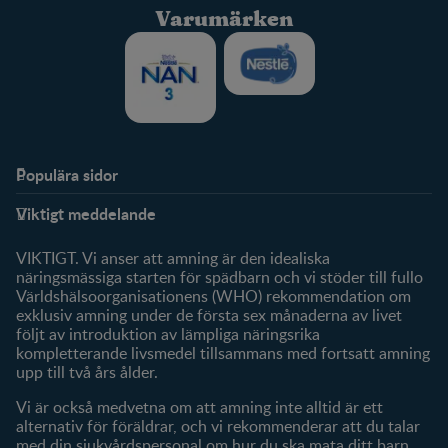
Varumärken
Populära sidor
Stöd
FamilyNes
Viktigt meddelande
FAQ
Logga in / Registrera dig
Om oss
Fråga våra experter
VIKTIGT. Vi anser att amning är den idealiska
Klubbförmåner
näringsmässiga starten för spädbarn och vi stöder till fullo
Världshälsoorganisationens (WHO) rekommendation om
Mitt konto
exklusiv amning under de första sex månaderna av livet
följt av introduktion av lämpliga näringsrika
Produkter
kompletterande livsmedel tillsammans med fortsatt amning
Våra varumärken
upp till två års ålder.
Våra produkter
Vi är också medvetna om att amning inte alltid är ett
alternativ för föräldrar, och vi rekommenderar att du talar
med din sjukvårdspersonal om hur du ska mata ditt barn