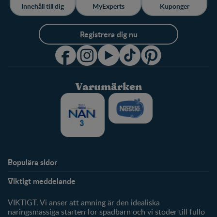
Innehåll till dig
MyExperts
Kuponger
Registrera dig nu
Varumärken
Populära sidor
Stöd
FamilyNes
Viktigt meddelande
FAQ
Logga in / Registrera dig
Om oss
Fråga våra experter
VIKTIGT. Vi anser att amning är den idealiska
Klubbförmåner
näringsmässiga starten för spädbarn och vi stöder till fullo