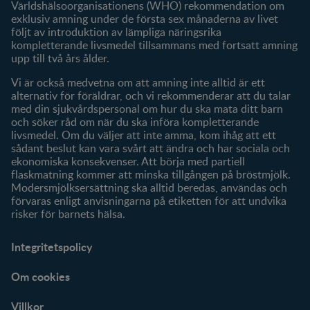
Världshälsoorganisationens (WHO) rekommendation om
Mitt konto
exklusiv amning under de första sex månaderna av livet
följt av introduktion av lämpliga näringsrika
Produkter
kompletterande livsmedel tillsammans med fortsatt amning
Våra varumärken
upp till två års ålder.
Våra produkter
Vi är också medvetna om att amning inte alltid är ett
alternativ för föräldrar, och vi rekommenderar att du talar
med din sjukvårdspersonal om hur du ska mata ditt barn
och söker råd om när du ska införa kompletterande
livsmedel. Om du väljer att inte amma, kom ihåg att ett
sådant beslut kan vara svårt att ändra och har sociala och
ekonomiska konsekvenser. Att börja med partiell
flaskmatning kommer att minska tillgången på bröstmjölk.
Modersmjölksersättning ska alltid beredas, användas och
förvaras enligt anvisningarna på etiketten för att undvika
risker för barnets hälsa.
Integritetspolicy
Om cookies
Villkor