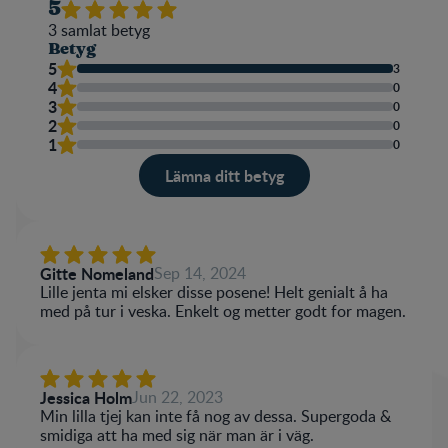
5
3
samlat betyg
Betyg
5
3
4
0
3
0
2
0
1
0
Lämna ditt betyg
Betyg
Namn
Gitte Nomeland
Sep 14, 2024
Lille jenta mi elsker disse posene! Helt genialt å ha
med på tur i veska. Enkelt og metter godt for magen.
Write a review
Jessica Holm
Jun 22, 2023
Min lilla tjej kan inte få nog av dessa. Supergoda &
smidiga att ha med sig när man är i väg.