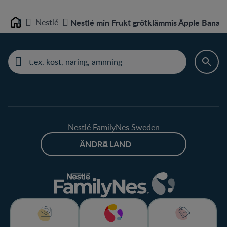
Nestlé
Nestlé min Frukt grötklämmis Äpple Banan
Home
Nestlé FamilyNes Sweden
ÄNDRA LAND