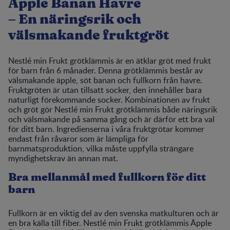
Äpple Banan Havre
– En näringsrik och
välsmakande fruktgröt
Nestlé min Frukt grötklämmis är en ätklar gröt med frukt
för barn från 6 månader. Denna grötklämmis består av
välsmakande äpple, söt banan och fullkorn från havre.
Fruktgröten är utan tillsatt socker, den innehåller bara
naturligt förekommande socker. Kombinationen av frukt
och gröt gör Nestlé min Frukt grötklämmis både näringsrik
och välsmakande på samma gång och är därför ett bra val
för ditt barn. Ingredienserna i våra fruktgrötar kommer
endast från råvaror som är lämpliga för
barnmatsproduktion, vilka måste uppfylla strängare
myndighetskrav än annan mat.
Bra mellanmål med fullkorn för ditt
barn
Fullkorn är en viktig del av den svenska matkulturen och är
en bra källa till fiber. Nestlé min Frukt grötklämmis Äpple