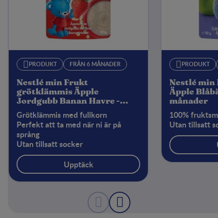
PRODUKT
FRÅN 6 MÅNADER
PRODUKT
Nestlé min Frukt
Nestlé min
grötklämmis Äpple
Äpple Blåbä
Jordgubb Banan Havre -
månader
Från 6 månader
Grötklämmis med fullkorn
100% fruktsm
Perfekt att ta med när ni är på
Utan tillsatt 
språng
Utan tillsatt socker
Upptäck