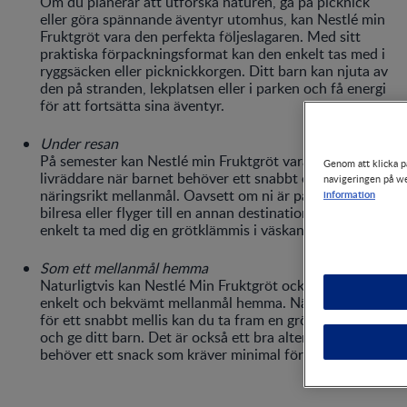
Om du planerar att utforska naturen, gå på picknick
eller göra spännande äventyr utomhus, kan Nestlé min
Fruktgröt vara den perfekta följeslagaren. Med sitt
praktiska förpackningsformat kan den enkelt tas med i
ryggsäcken eller picknickkorgen. Ditt barn kan njuta av
den på stranden, lekplatsen eller i parken och få energi
för att fortsätta sina äventyr.
Genom att klicka på "
navigeringen på webb
Under resan
information
På semester kan Nestlé min Fruktgröt vara en
livräddare när barnet behöver ett snabbt och
näringsrikt mellanmål. Oavsett om ni är på en lång
bilresa eller flyger till en annan destination, kan du
enkelt ta med dig en grötklämmis i väskan.
Som ett mellanmål hemma
Naturligtvis kan Nestlé Min Fruktgröt också vara ett
enkelt och bekvämt mellanmål hemma. När det är dags
för ett snabbt mellis kan du ta fram en grötklämmis
och ge ditt barn. Det är också ett bra alternativ om du
behöver ett snack som kräver minimal förberedelse.