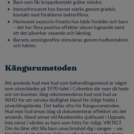
Barn som får kroppskontakt gråter mindre.
Immunförsvaret hos barnet stärks genom gradvis
kontakt med förälderns bakteriflora.
Hormonet oxytocin frisätts hos både förälder och barn
– det har flera positiva effekter såsom lugnande samt
att det påverkar växande och läkning.
Barnets amningsreflex stimuleras genom hudkontakten
och lukten.
Kängurumetoden
Att använda hud mot hud som behandlingsmetod är något
som utvecklades på 1970-talet i Colombia där man då hade
ont om kuvöser. Idag rekommenderas hud mot hud av
WHO för att minska dödlighet bland för tidigt födda i
utvecklingsländer. Det kallas ofta för Kängurumetoden.
Hud mot hud anses idag så dokumenterat effektivt att det
används, bland annat vid Akademiska sjukhuset i Uppsala,
inte minst i vården av barn som fötts för tidigt. VIKTIGT
Om du låter ditt lilla barn sova bredvid dig i sängen – var
försiktig så att det inte faller ur eller hamnar under täcke