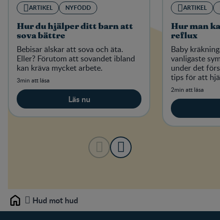
ARTIKEL
NYFÖDD
ARTIKEL
Hur du hjälper ditt barn att
Hur man kan
sova bättre
reflux
Bebisar älskar att sova och äta.
Baby kräkninga
Eller? Förutom att sovandet ibland
vanligaste s
kan kräva mycket arbete.
under det förs
tips för att hj
3min att läsa
och lindra sy
2min att läsa
Läs nu
Hud mot hud
Home