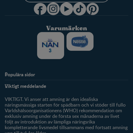
Varumärken
Populära sidor
Stöd
FamilyNes
Viktigt meddelande
FAQ
Logga in / Registrera dig
Om oss
Fråga våra experter
VIKTIGT. Vi anser att amning är den idealiska
Klubbförmåner
näringsmässiga starten för spädbarn och vi stöder till fullo
Världshälsoorganisationens (WHO) rekommendation om
Mitt konto
exklusiv amning under de första sex månaderna av livet
följt av introduktion av lämpliga näringsrika
Produkter
kompletterande livsmedel tillsammans med fortsatt amning
Våra varumärken
upp till två års ålder.