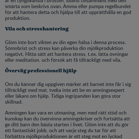
är en tyngdkänsla i brösten, ibland tillsammans med den
smärta som beskrivs ovan. Amma eller pumpa regelbundet
för att hantera detta och hjälpa till att upprätthålla en god
produktion.
Vila och stresshantering
Glöm inte bort vikten av din egen hälsa i denna process.
Sömnbrist och stress kan påverka din mjölkproduktion
negativt. Hitta sätt att hantera stress, t.ex. lätta övningar
eller meditation, och försök att få tillräckligt med vila.
Överväg professionell hjälp
Om du känner dig uppgiven märker att barnet inte får i sig
tillräckligt med mat, tveka inte att be en amningsexpert
eller läkare om hjälp. Tidiga ingripanden kan göra stor
skillnad.
Amningen kan vara en utmaning, men med rätt stöd och
kunskap kan du övervinna amningskriser och fortsätta att
ge ditt barn den bästa starten i livet. Glöm inte att du gör
ett fantastiskt jobb, och att varje steg du tar för att
förbättra mjölkproduktionen är ett steg mot en lyckad