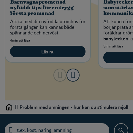
Barnvagnspromenad
Babytecken
nyfödd: tips för en trygg
som stärker
första promenad
kommunika
Att ta med din nyfödda utomhus för
Att kunna förs
första gången kan kännas både
börjar prata 
spännande och nervöst.
föräldrar dr
babytecken
ka
4min att läsa
kommunicera 
3min att läsa
första levnads
Läs nu
Problem med amningen - hur kan du stimulera mjölk
Home