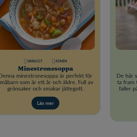
VANLIGT
45MIN
Minestronesoppa
Denna minestronesoppa är perfekt för
De här s
måbarn som är ett år och äldre. Full av
ta fram 
grönsaker och smakar jättegott.
faller p
Läs mer