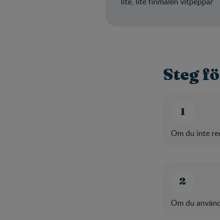
lite, lite finmalen vitpeppar
Steg fö
Om du inte red
Om du använde