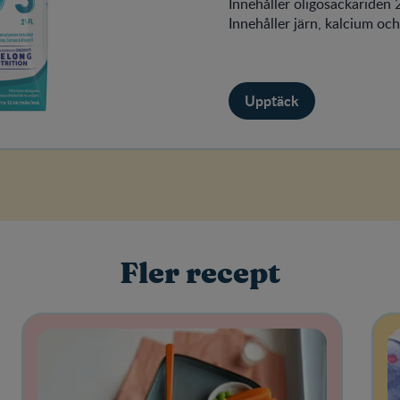
Innehåller oligosackariden 
Innehåller järn, kalcium oc
Upptäck
Fler recept