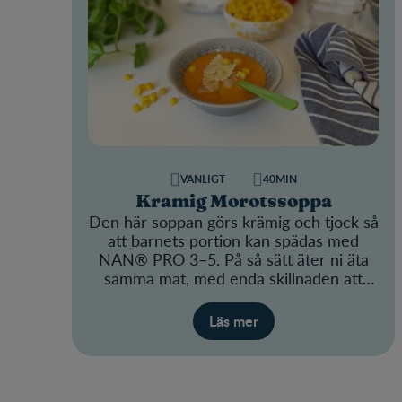
VANLIGT
40MIN
Kramig Morotssoppa
Den här soppan görs krämig och tjock så
att barnets portion kan spädas med
NAN® PRO 3–5. På så sätt äter ni äta
samma mat, med enda skillnaden att
barnets portion blir mer näringsrik.
Läs mer