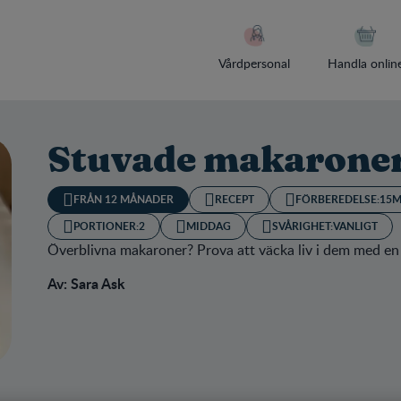
Vårdpersonal
Handla onlin
Stuvade makaroner
FRÅN 12 MÅNADER
RECEPT
FÖRBEREDELSE:
15M
PORTIONER:
2
MIDDAG
SVÅRIGHET:
VANLIGT
Överblivna makaroner? Prova att väcka liv i dem med en 
Av: Sara Ask