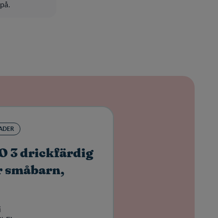
på.
ADER
 3 drickfärdig
r småbarn,
i