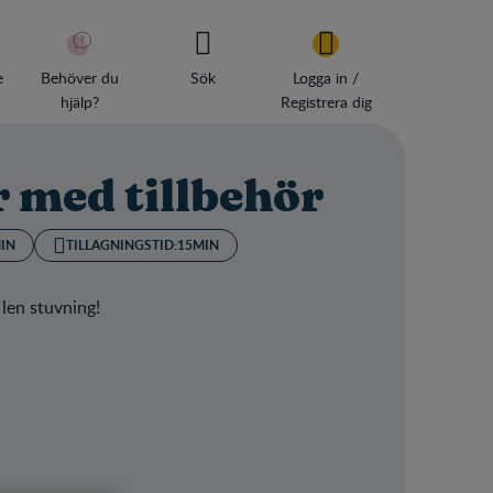
e
Behöver du
Sök
Logga in /
hjälp?
Registrera dig
 med tillbehör
IN
TILLAGNINGSTID:
15MIN
len stuvning!