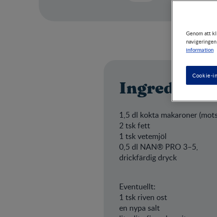
Genom att kli
navigeringen
information
Cookie-in
Ingrediense
1,5 dl kokta makaroner (mots
2 tsk fett
1 tsk vetemjöl
0,5 dl NAN® PRO 3–5,
drickfärdig dryck
Eventuellt:
1 tsk riven ost
en nypa salt