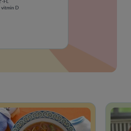
2'-FL
h vitmin D