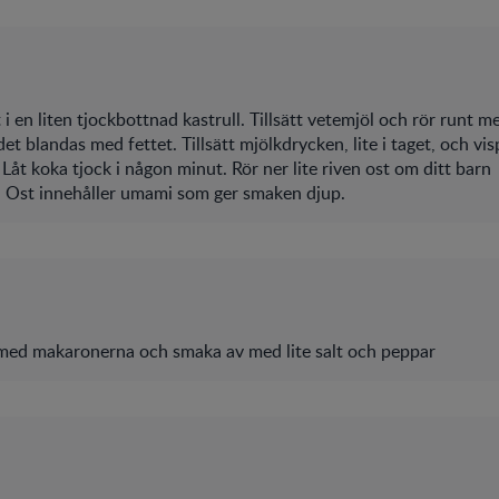
 i en liten tjockbottnad kastrull. Tillsätt vetemjöl och rör runt 
det blandas med fettet. Tillsätt mjölkdrycken, lite i taget, och vi
s. Låt koka tjock i någon minut. Rör ner lite riven ost om ditt barn
. Ost innehåller umami som ger smaken djup.
med makaronerna och smaka av med lite salt och peppar