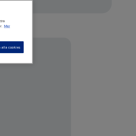
ttra
Mer
r.
 alla cookies