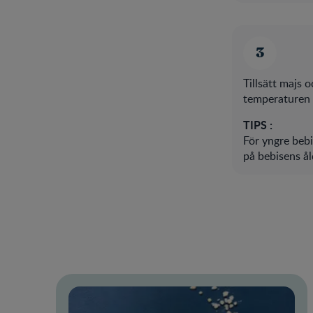
Tillsätt majs o
temperaturen i
TIPS :
För yngre bebi
på bebisens ål