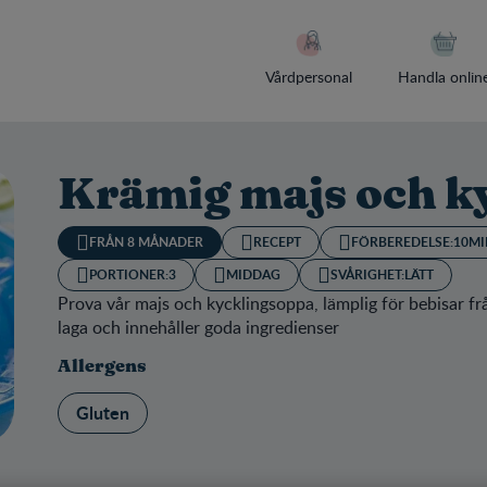
Vårdpersonal
Handla onlin
Krämig majs och k
FRÅN 8 MÅNADER
RECEPT
FÖRBEREDELSE:
10MI
PORTIONER:
3
MIDDAG
SVÅRIGHET:
LÄTT
Prova vår majs och kycklingsoppa, lämplig för bebisar fr
laga och innehåller goda ingredienser
Allergens
Gluten