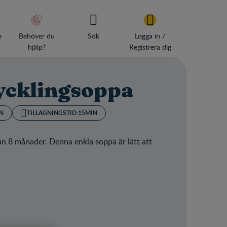
e
Behöver du
Sök
Logga in /
hjälp?
Registrera dig
ycklingsoppa
N
TILLAGNINGSTID:
15MIN
ån 8 månader. Denna enkla soppa är lätt att