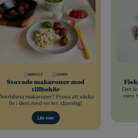
VANLIGT
30MIN
Stuvade makaroner med
Fisk
Det är 
tillbehör
men h
Överblivna makaroner? Prova att väcka
liv i dem med en len stuvning!
Läs mer