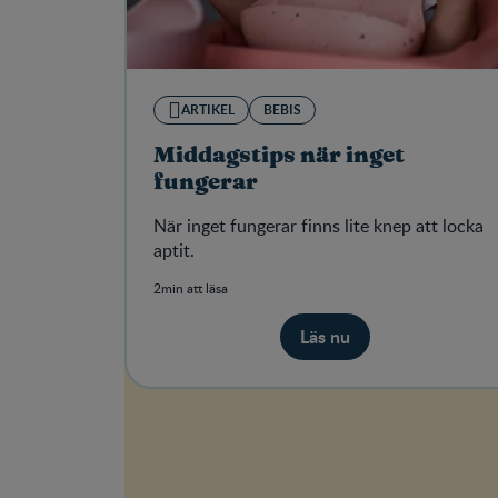
ARTIKEL
BEBIS
Middagstips när inget
fungerar
När inget fungerar finns lite knep att locka
aptit.
2min att läsa
Läs nu