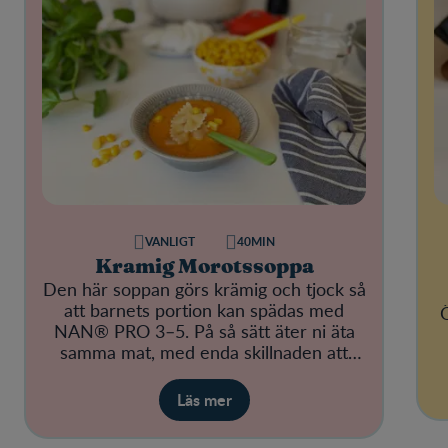
VANLIGT
40MIN
Kramig Morotssoppa
Den här soppan görs krämig och tjock så
att barnets portion kan spädas med
NAN® PRO 3–5. På så sätt äter ni äta
samma mat, med enda skillnaden att
barnets portion blir mer näringsrik.
Läs mer