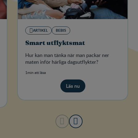
ARTIKEL
BEBIS
Smart utflyktsmat
Hur kan man tänka när man packar ner
maten inför härliga dagsutflykter?
1min att läsa
Läs nu