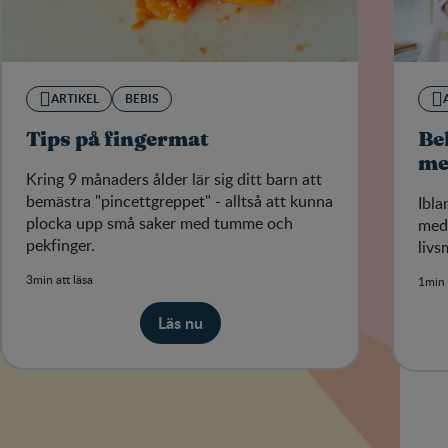
ARTIKEL
BEBIS
Tips på fingermat
Be
me
Kring 9 månaders ålder lär sig ditt barn att
bemästra "pincettgreppet" - alltså att kunna
Ibla
plocka upp små saker med tumme och
med 
pekfinger.
livs
3min att läsa
1min 
Läs nu