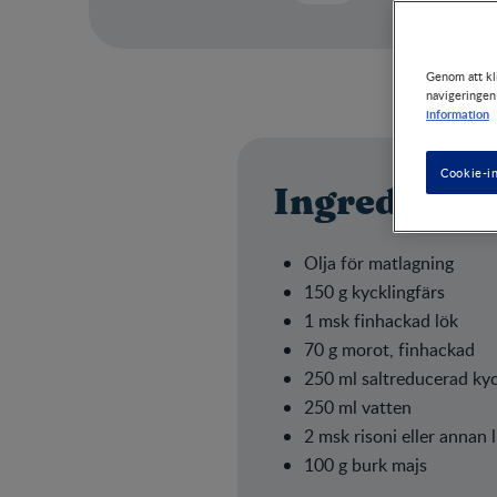
Genom att kli
navigeringen
information
Cookie-in
Ingrediense
Olja för matlagning
150 g kycklingfärs
1 msk finhackad lök
70 g morot, finhackad
250 ml saltreducerad ky
250 ml vatten
2 msk risoni eller annan 
100 g burk majs