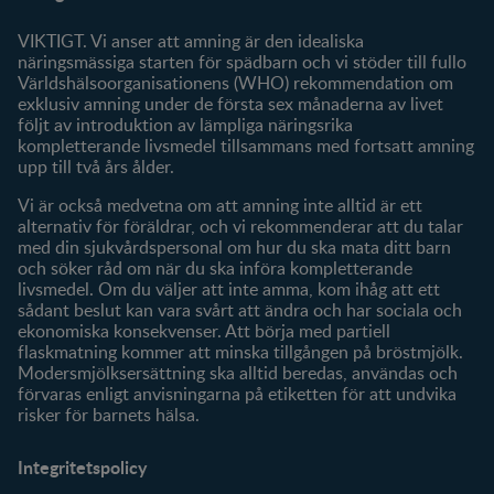
Om oss
Fråga våra experter
VIKTIGT. Vi anser att amning är den idealiska
Klubbförmåner
näringsmässiga starten för spädbarn och vi stöder till fullo
Världshälsoorganisationens (WHO) rekommendation om
Mitt konto
exklusiv amning under de första sex månaderna av livet
följt av introduktion av lämpliga näringsrika
Produkter
kompletterande livsmedel tillsammans med fortsatt amning
Våra varumärken
upp till två års ålder.
Våra produkter
Vi är också medvetna om att amning inte alltid är ett
alternativ för föräldrar, och vi rekommenderar att du talar
med din sjukvårdspersonal om hur du ska mata ditt barn
och söker råd om när du ska införa kompletterande
livsmedel. Om du väljer att inte amma, kom ihåg att ett
sådant beslut kan vara svårt att ändra och har sociala och
ekonomiska konsekvenser. Att börja med partiell
flaskmatning kommer att minska tillgången på bröstmjölk.
Modersmjölksersättning ska alltid beredas, användas och
förvaras enligt anvisningarna på etiketten för att undvika
risker för barnets hälsa.
Integritetspolicy