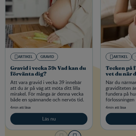
ARTIKEL
GRAVID
ARTIKEL
Gravid i vecka 39: Vad kan du
Tecken på f
förvänta dig?
vet du när 
Att vara gravid i vecka 39 innebär
När du närmar 
att du är på väg att möta ditt lilla
graviditeten är
mirakel. För många är denna vecka
fundera på hur
både en spännande och nervös tid.
förlossningen 
4min att läsa
4min att läsa
Läs nu