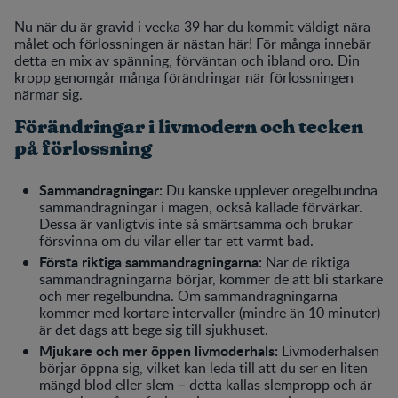
Nu när du är gravid i vecka 39 har du kommit väldigt nära
målet och förlossningen är nästan här! För många innebär
detta en mix av spänning, förväntan och ibland oro. Din
kropp genomgår många förändringar när förlossningen
närmar sig.
Förändringar i livmodern och tecken
på förlossning
Sammandragningar:
Du kanske upplever oregelbundna
sammandragningar i magen, också kallade förvärkar.
Dessa är vanligtvis inte så smärtsamma och brukar
försvinna om du vilar eller tar ett varmt bad.
Första riktiga sammandragningarna:
När de riktiga
sammandragningarna börjar, kommer de att bli starkare
och mer regelbundna. Om sammandragningarna
kommer med kortare intervaller (mindre än 10 minuter)
är det dags att bege sig till sjukhuset.
Mjukare och mer öppen livmoderhals:
Livmoderhalsen
börjar öppna sig, vilket kan leda till att du ser en liten
mängd blod eller slem – detta kallas slempropp och är