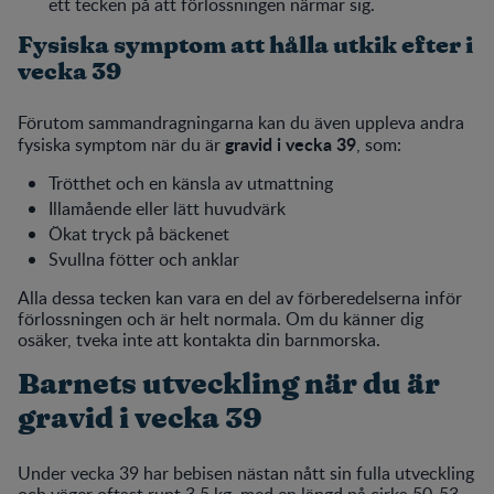
ett tecken på att förlossningen närmar sig.
Fysiska symptom att hålla utkik efter i
vecka 39
Förutom sammandragningarna kan du även uppleva andra
gravid i vecka 39
fysiska symptom när du är
, som:
Trötthet och en känsla av utmattning
Illamående eller lätt huvudvärk
Ökat tryck på bäckenet
Svullna fötter och anklar
Alla dessa tecken kan vara en del av förberedelserna inför
förlossningen och är helt normala. Om du känner dig
osäker, tveka inte att kontakta din barnmorska.
Barnets utveckling när du är
gravid i vecka 39
Under vecka 39 har bebisen nästan nått sin fulla utveckling
och väger oftast runt 3,5 kg, med en längd på cirka 50-53