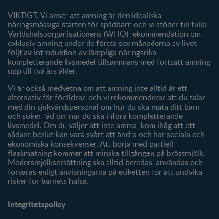
Om oss
Fråga våra experter
VIKTIGT. Vi anser att amning är den idealiska
Klubbförmåner
näringsmässiga starten för spädbarn och vi stöder till fullo
Världshälsoorganisationens (WHO) rekommendation om
Mitt konto
exklusiv amning under de första sex månaderna av livet
följt av introduktion av lämpliga näringsrika
Produkter
kompletterande livsmedel tillsammans med fortsatt amning
Våra varumärken
upp till två års ålder.
Våra produkter
Vi är också medvetna om att amning inte alltid är ett
alternativ för föräldrar, och vi rekommenderar att du talar
med din sjukvårdspersonal om hur du ska mata ditt barn
och söker råd om när du ska införa kompletterande
livsmedel. Om du väljer att inte amma, kom ihåg att ett
sådant beslut kan vara svårt att ändra och har sociala och
ekonomiska konsekvenser. Att börja med partiell
flaskmatning kommer att minska tillgången på bröstmjölk.
Modersmjölksersättning ska alltid beredas, användas och
förvaras enligt anvisningarna på etiketten för att undvika
risker för barnets hälsa.
Integritetspolicy