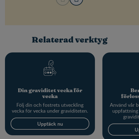
Relaterad verktyg
Din graviditet vecka för
Ber
vecka
förlo
Följ din och fostrets utveckling
Använd vår be
vecka för vecka under graviditeten.
uppfattning 
gravidi
Upptäck nu
U