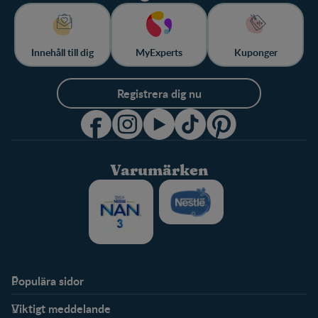
Innehåll till dig
MyExperts
Kuponger
Registrera dig nu
Varumärken
Populära sidor
Stöd
FamilyNes
Viktigt meddelande
FAQ
Logga in / Registrera dig