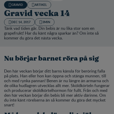
GRAVID
ARTIKEL
Gravid vecka 14
DEC 14, 2017
3MIN
Tänk vad tiden går. Din bebis är nu lika stor som en
grapefrukt! Har du känt några sparkar än? Om inte så
kommer du göra det nästa vecka.
Nu börjar barnet röra på sig
Den här veckan börjar ditt barns känsla för beröring falla
på plats. Han eller hon kan öppna och stänga munnen, till
och med rynka pannan! Benen är nu längre än armarna och
de olika hudlagren utvecklas allt mer. Sköldkörteln fungerar
och producerar sköldkörtelhormon för fullt. Från och med
den här veckan börjar din bebis bli mer aktiv därinne. Om
du inte känt rörelserna än så kommer du göra det mycket
snart!