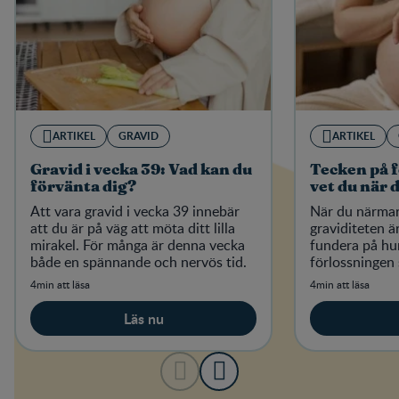
ARTIKEL
GRAVID
ARTIKEL
Gravid i vecka 39: Vad kan du
Tecken på f
förvänta dig?
vet du när 
Att vara gravid i vecka 39 innebär
När du närmar 
att du är på väg att möta ditt lilla
graviditeten är
mirakel. För många är denna vecka
fundera på hur
både en spännande och nervös tid.
förlossningen 
4min att läsa
4min att läsa
Läs nu