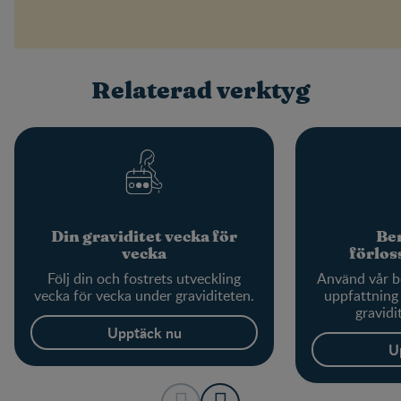
Relaterad verktyg
Din graviditet vecka för
Ber
vecka
förlo
Följ din och fostrets utveckling
Använd vår be
vecka för vecka under graviditeten.
uppfattning 
gravidi
Upptäck nu
U