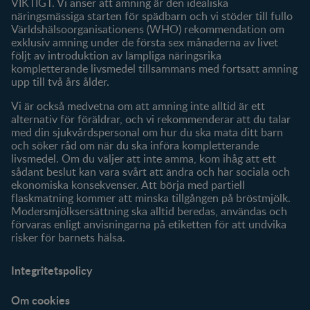
VIKTIGT. Vi anser att amning är den idealiska
Klubbförmåner
näringsmässiga starten för spädbarn och vi stöder till fullo
Världshälsoorganisationens (WHO) rekommendation om
Mitt konto
exklusiv amning under de första sex månaderna av livet
följt av introduktion av lämpliga näringsrika
Produkter
kompletterande livsmedel tillsammans med fortsatt amning
Våra varumärken
upp till två års ålder.
Våra produkter
Vi är också medvetna om att amning inte alltid är ett
alternativ för föräldrar, och vi rekommenderar att du talar
med din sjukvårdspersonal om hur du ska mata ditt barn
och söker råd om när du ska införa kompletterande
livsmedel. Om du väljer att inte amma, kom ihåg att ett
sådant beslut kan vara svårt att ändra och har sociala och
ekonomiska konsekvenser. Att börja med partiell
flaskmatning kommer att minska tillgången på bröstmjölk.
Modersmjölksersättning ska alltid beredas, användas och
förvaras enligt anvisningarna på etiketten för att undvika
risker för barnets hälsa.
Integritetspolicy
Om cookies