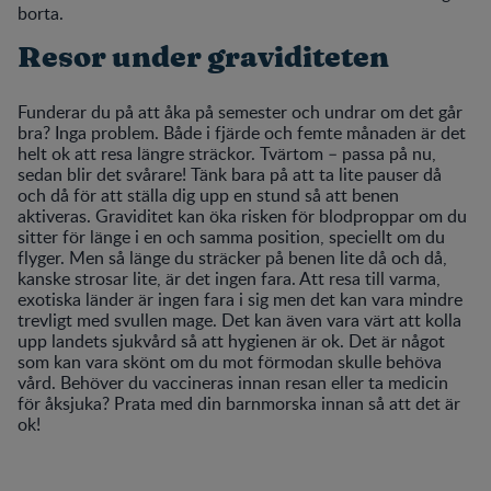
borta.
Resor under graviditeten
Funderar du på att åka på semester och undrar om det går
bra? Inga problem. Både i fjärde och femte månaden är det
helt ok att resa längre sträckor. Tvärtom – passa på nu,
sedan blir det svårare! Tänk bara på att ta lite pauser då
och då för att ställa dig upp en stund så att benen
aktiveras. Graviditet kan öka risken för blodproppar om du
sitter för länge i en och samma position, speciellt om du
flyger. Men så länge du sträcker på benen lite då och då,
kanske strosar lite, är det ingen fara. Att resa till varma,
exotiska länder är ingen fara i sig men det kan vara mindre
trevligt med svullen mage. Det kan även vara värt att kolla
upp landets sjukvård så att hygienen är ok. Det är något
som kan vara skönt om du mot förmodan skulle behöva
vård. Behöver du vaccineras innan resan eller ta medicin
för åksjuka? Prata med din barnmorska innan så att det är
ok!