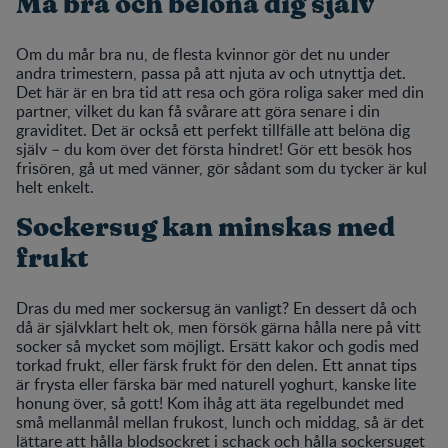
Må bra och belöna dig själv
Om du mår bra nu, de flesta kvinnor gör det nu under
andra trimestern, passa på att njuta av och utnyttja det.
Det här är en bra tid att resa och göra roliga saker med din
partner, vilket du kan få svårare att göra senare i din
graviditet. Det är också ett perfekt tillfälle att belöna dig
själv – du kom över det första hindret! Gör ett besök hos
frisören, gå ut med vänner, gör sådant som du tycker är kul
helt enkelt.
Sockersug kan minskas med
frukt
Dras du med mer sockersug än vanligt? En dessert då och
då är självklart helt ok, men försök gärna hålla nere på vitt
socker så mycket som möjligt. Ersätt kakor och godis med
torkad frukt, eller färsk frukt för den delen. Ett annat tips
är frysta eller färska bär med naturell yoghurt, kanske lite
honung över, så gott! Kom ihåg att äta regelbundet med
små mellanmål mellan frukost, lunch och middag, så är det
lättare att hålla blodsockret i schack och hålla sockersuget