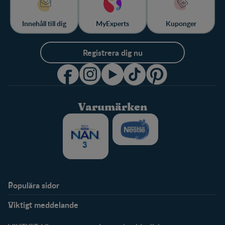
Innehåll till dig
MyExperts
Kuponger
Registrera dig nu
Varumärken
Populära sidor
Stöd
FamilyNes
Viktigt meddelande
FAQ
Logga in / Registrera dig
Om oss
Fråga våra experter